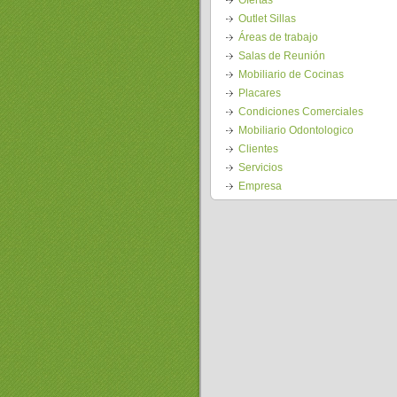
Ofertas
Outlet Sillas
Áreas de trabajo
Salas de Reunión
Mobiliario de Cocinas
Placares
Condiciones Comerciales
Mobiliario Odontologico
Clientes
Servicios
Empresa