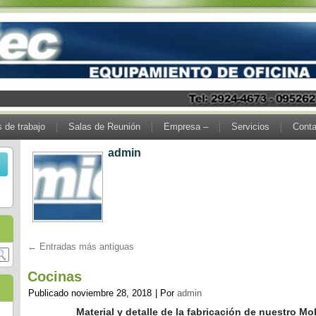
 de trabajo
Salas de Reunión
Empresa –
Servicios
Conta
admin
←
Entradas más antiguas
Cocinas
Publicado
noviembre 28, 2018
|
Por
admin
Material y detalle de la fabricación de nuestro Mo