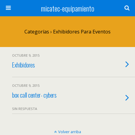
micatec-equipamiento
Categorías ›
Exhibidores Para Eventos
OCTUBRE 9, 2015
Exhibidores
OCTUBRE 9, 2015
box call center- cybers
SIN RESPUESTA
Volver arriba