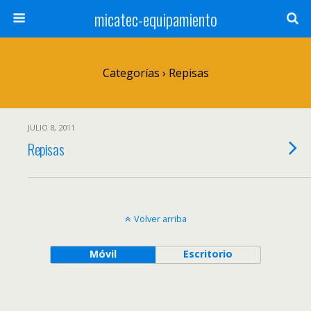
micatec-equipamiento
Categorías ›
Repisas
JULIO 8, 2011
Repisas
Volver arriba
Móvil
Escritorio