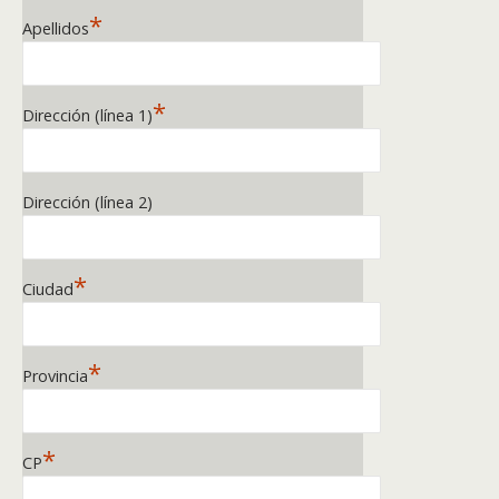
*
Apellidos
*
Dirección (línea 1)
Dirección (línea 2)
*
Ciudad
*
Provincia
*
CP