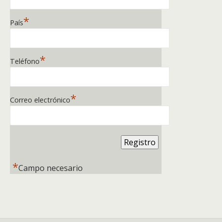
*
País
*
Teléfono
*
Correo electrónico
*
Campo necesario