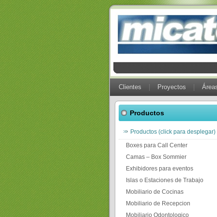
Clientes
Proyectos
Áreas
Productos
Productos (click para desplegar)
Boxes para Call Center
Camas – Box Sommier
Exhibidores para eventos
Islas o Estaciones de Trabajo
Mobiliario de Cocinas
Mobiliario de Recepcion
Mobiliario Odontologico