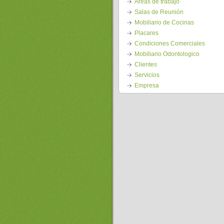
Áreas de trabajo
Salas de Reunión
Mobiliario de Cocinas
Placares
Condiciones Comerciales
Mobiliario Odontologico
Clientes
Servicios
Empresa