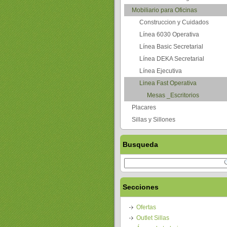
Mobiliario para Oficinas
Construccion y Cuidados
Línea 6030 Operativa
Línea Basic Secretarial
Línea DEKA Secretarial
Línea Ejecutiva
Linea Fast Operativa
Mesas _Escritorios
Placares
Sillas y Sillones
Busqueda
Secciones
Ofertas
Outlet Sillas